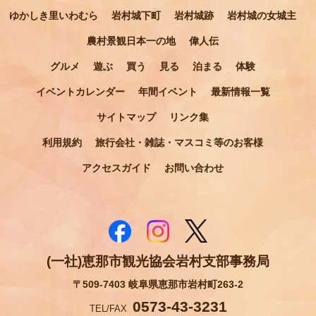
ゆかしき里いわむら
岩村城下町
岩村城跡
岩村城の女城主
農村景観日本一の地
偉人伝
グルメ
遊ぶ
買う
見る
泊まる
体験
イベントカレンダー
年間イベント
最新情報一覧
サイトマップ
リンク集
利用規約
旅行会社・雑誌・マスコミ等のお客様
アクセスガイド
お問い合わせ
(一社)恵那市観光協会岩村支部事務局
〒509-7403 岐阜県恵那市岩村町263-2
0573-43-3231
TEL/FAX