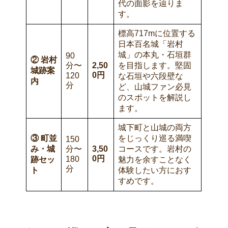
代の面影を辿りま
す。
標高717mに位置する
日本百名城「岩村
城」の本丸・石垣群
90
②
岩村
分〜
2,50
を目指します。堅固
城跡案
0
円
120
な石垣や六段壁な
内
分
ど、山城ファン必見
のスポットを解説し
ます。
城下町と山城の両方
③
町並
をじっくり巡る満喫
150
み・城
分〜
3,50
コースです。岩村の
0
円
180
跡セッ
魅力を余すことなく
分
ト
体験したい方におす
すめです。