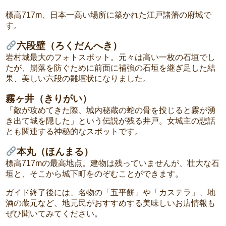
標高717m、日本一高い場所に築かれた江戸諸藩の府城で
す。
六段壁（ろくだんへき）
岩村城最大のフォトスポット。元々は高い一枚の石垣でし
たが、崩落を防ぐために前面に補強の石垣を継ぎ足した結
果、美しい六段の雛壇状になりました。
霧ヶ井（きりがい）
「敵が攻めてきた際、城内秘蔵の蛇の骨を投じると霧が湧
き出て城を隠した」という伝説が残る井戸。女城主の悲話
とも関連する神秘的なスポットです。
本丸（ほんまる）
標高717mの最高地点。建物は残っていませんが、壮大な石
垣と、そこから城下町をのぞむことができます。
ガイド終了後には、名物の「五平餅」や「カステラ」、地
酒の蔵元など、地元民がおすすめする美味しいお店情報も
ぜひ聞いてみてください。