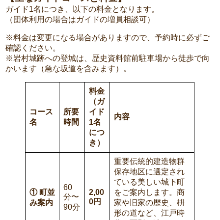
ガイド1名につき、以下の料金となります。
（団体利用の場合はガイドの増員相談可）
※料金は変更になる場合がありますので、予約時に必ずご
確認ください。
※岩村城跡への登城は、歴史資料館前駐車場から徒歩で向
かいます（急な坂道を含みます）。
料金
（ガ
コース
所要
イド
内容
名
時間
1名
につ
き）
重要伝統的建造物群
保存地区に選定され
ている美しい城下町
60
①
町並
2,00
をご案内します。商
分〜
0
円
み案内
家や旧家の歴史、枡
90分
形の道など、江戸時