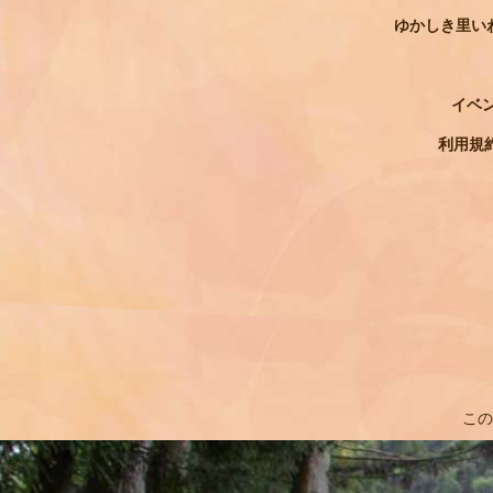
ゆかしき里い
イベ
利用規
この