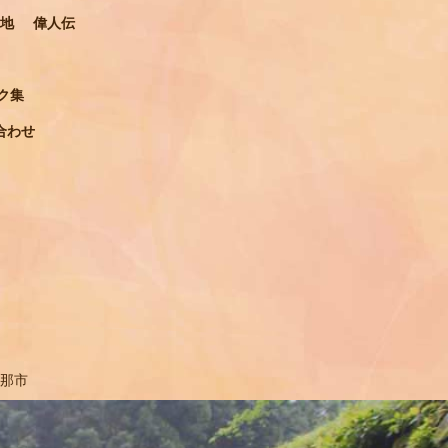
地
偉人伝
ク集
合わせ
那市