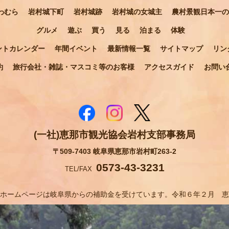
わむら
岩村城下町
岩村城跡
岩村城の女城主
農村景観日本一の
グルメ
遊ぶ
買う
見る
泊まる
体験
ントカレンダー
年間イベント
最新情報一覧
サイトマップ
リン
約
旅行会社・雑誌・マスコミ等のお客様
アクセスガイド
お問い
(一社)恵那市観光協会岩村支部事務局
〒509-7403 岐阜県恵那市岩村町263-2
0573-43-3231
TEL/FAX
ホームページは岐阜県からの補助金を受けています。令和６年２月 恵